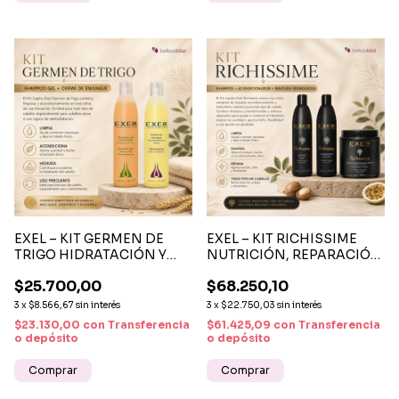
EXEL – KIT GERMEN DE
EXEL – KIT RICHISSIME
TRIGO HIDRATACIÓN Y
NUTRICIÓN, REPARACIÓN
SUAVIDAD
Y BRILLO
$25.700,00
$68.250,10
3
x
$8.566,67
sin interés
3
x
$22.750,03
sin interés
$23.130,00
con
Transferencia
$61.425,09
con
Transferencia
o depósito
o depósito