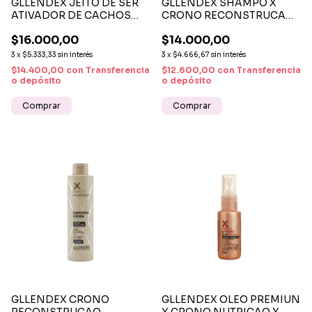
GLLENDEX JEITO DE SER
GLLENDEX SHAMPO X
ATIVADOR DE CACHOS
CRONO RECONSTRUCAO
500ML
X 280ML
$16.000,00
$14.000,00
3
x
$5.333,33
sin interés
3
x
$4.666,67
sin interés
$14.400,00
con
Transferencia
$12.600,00
con
Transferencia
o depósito
o depósito
GLLENDEX CRONO
GLLENDEX OLEO PREMIUN