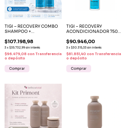
TIGI – RECOVERY COMBO
TIGI – RECOVERY
SHAMPOO +
ACONDICIONADOR 750
ACONDICIONADOR 400
ML HIDRATACIÓN Y
$107.198,98
$90.946,00
ML HIDRATACIÓN Y
REPARACIÓN CAPILAR
REPARACIÓN
3
x
$35.732,99
sin interés
3
x
$30.315,33
sin interés
$96.479,08
con
Transferencia
$81.851,40
con
Transferencia
o depósito
o depósito