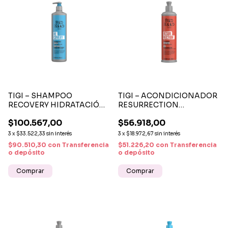
TIGI – SHAMPOO
TIGI – ACONDICIONADOR
RECOVERY HIDRATACIÓN
RESURRECTION
INTENSA PARA CABELLO
REPARACIÓN INTENSA
$100.567,00
$56.918,00
SECO 970 ML
PARA CABELLO DAÑADO
400 ML
3
x
$33.522,33
sin interés
3
x
$18.972,67
sin interés
$90.510,30
con
Transferencia
$51.226,20
con
Transferencia
o depósito
o depósito