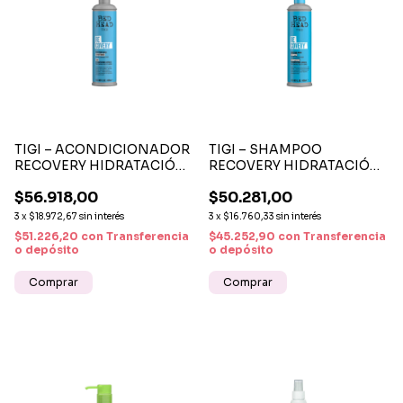
TIGI – ACONDICIONADOR
TIGI – SHAMPOO
RECOVERY HIDRATACIÓN
RECOVERY HIDRATACIÓN
PROFUNDA PARA
INTENSA PARA CABELLO
$56.918,00
$50.281,00
CABELLO SECO 400 ML
SECO 400 ML
3
x
$18.972,67
sin interés
3
x
$16.760,33
sin interés
$51.226,20
con
Transferencia
$45.252,90
con
Transferencia
o depósito
o depósito