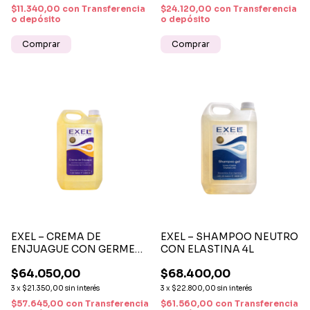
$11.340,00
con
Transferencia
$24.120,00
con
Transferencia
o depósito
o depósito
EXEL – CREMA DE
EXEL – SHAMPOO NEUTRO
ENJUAGUE CON GERMEN
CON ELASTINA 4L
DE TRIGO 4 L
$64.050,00
$68.400,00
3
x
$21.350,00
sin interés
3
x
$22.800,00
sin interés
$57.645,00
con
Transferencia
$61.560,00
con
Transferencia