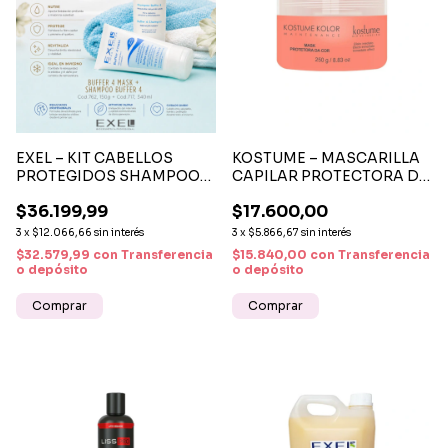
EXEL – KIT CABELLOS
KOSTUME – MASCARILLA
PROTEGIDOS SHAMPOO
CAPILAR PROTECTORA DE
BUFFER + MÁSCARA
COLOR 250 GR
$36.199,99
$17.600,00
BUFFER
3
x
$12.066,66
sin interés
3
x
$5.866,67
sin interés
$32.579,99
con
Transferencia
$15.840,00
con
Transferencia
o depósito
o depósito