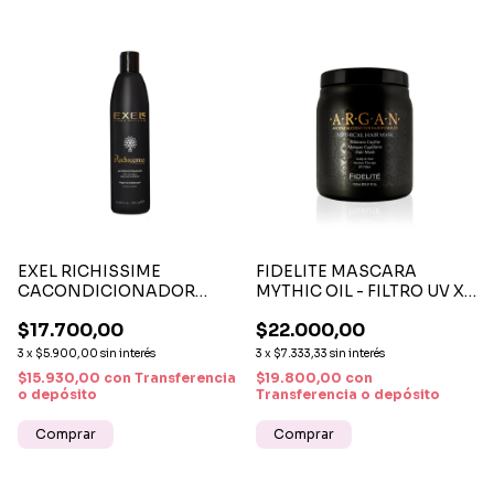
EXEL RICHISSIME
FIDELITE MASCARA
CACONDICIONADOR
MYTHIC OIL - FILTRO UV X 1
ARGAN OIL Y MARACUYÁ X
KILO
$17.700,00
$22.000,00
340 ML
3
x
$5.900,00
sin interés
3
x
$7.333,33
sin interés
$15.930,00
con
Transferencia
$19.800,00
con
o depósito
Transferencia o depósito