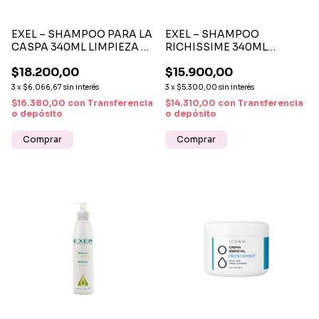
EXEL – SHAMPOO PARA LA
EXEL – SHAMPOO
CASPA 340ML LIMPIEZA Y
RICHISSIME 340ML
CONTROL DEL CUERO
NUTRICIÓN Y SUAVIDAD
$18.200,00
$15.900,00
CABELLUDO
CAPILAR
3
x
$6.066,67
sin interés
3
x
$5.300,00
sin interés
$16.380,00
con
Transferencia
$14.310,00
con
Transferencia
o depósito
o depósito