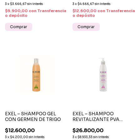
3
x
$3.666,67
sin interés
3
x
$4.666,67
sin interés
$9.900,00
con
Transferencia
$12.600,00
con
Transferencia
o depósito
o depósito
EXEL – SHAMPOO GEL
EXEL – SHAMPOO
CON GERMEN DE TRIGO
REVITALIZANTE PVA
HIDRATACIÓN Y
$12.600,00
$26.800,00
REPARACIÓN CAPILAR
3
x
$4.200,00
sin interés
3
x
$8.933,33
sin interés