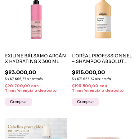
EXILINE BÁLSAMO ARGÁN
L'ORÉAL PROFESSIONNEL
X HYDRATING X 300 ML
– SHAMPOO ABSOLUT
REPAIR 1500ML
$23.000,00
$215.000,00
REPARACIÓN Y
NUTRICIÓN PARA
3
x
$7.666,67
sin interés
3
x
$71.666,67
sin interés
CABELLO DAÑADO
$20.700,00
con
$193.500,00
con
Transferencia o depósito
Transferencia o depósito