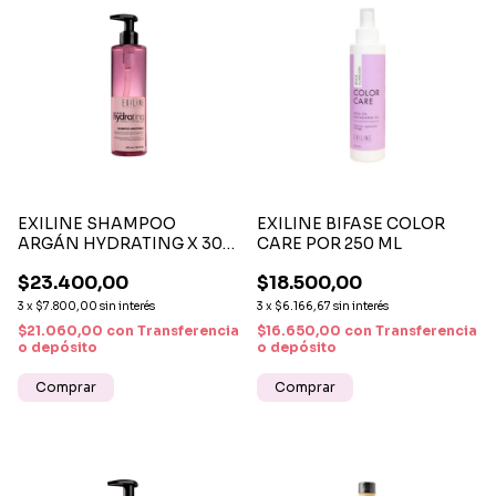
EXILINE SHAMPOO
EXILINE BIFASE COLOR
ARGÁN HYDRATING X 300
CARE POR 250 ML
ML
$23.400,00
$18.500,00
3
x
$7.800,00
sin interés
3
x
$6.166,67
sin interés
$21.060,00
con
Transferencia
$16.650,00
con
Transferencia
o depósito
o depósito