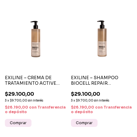
EXILINE – CREMA DE
EXILINE – SHAMPOO
TRATAMIENTO ACTIVE
BIOCELL REPAIR
BIOCELL REPAIR
REPARACIÓN CAPILAR
$29.100,00
$29.100,00
REPARACIÓN INTENSIVA
PROFUNDA 300ML
CAPILAR
3
x
$9.700,00
sin interés
3
x
$9.700,00
sin interés
$26.190,00
con
Transferencia
$26.190,00
con
Transferencia
o depósito
o depósito