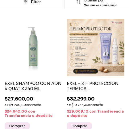
Ordenar por:
Filtrar
Más nuevo al más viejo
EXEL SHAMPOO CON ADN
EXEL – KIT PROTECCION
V QUAT X 340 ML
TERMICA
ACONDICIONADOR +
$27.600,00
$32.299,00
LOCIÓN
3
x
$9.200,00
sin interés
3
x
$10.766,33
sin interés
$24.840,00
con
$29.069,10
con
Transferencia
Transferencia o depósito
o depósito