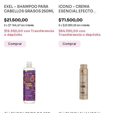
EXEL – SHAMPOO PARA
ICONO – CREMA
CABELLOS GRASOS 250ML
ESENCIAL EFECTO
TENSOR HIDRATACIÓN Y
$21.500,00
$71.500,00
FIRMEZA X 250ML
3
x
$7.166,67
sin interés
3
x
$23.833,33
sin interés
$19.350,00
con
Transferencia
$64.350,00
con
o depósito
Transferencia o depósito