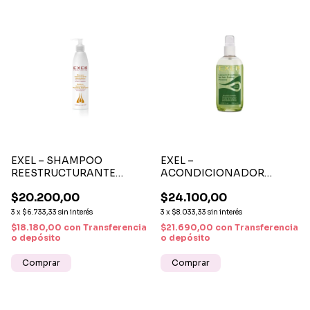
EXEL – SHAMPOO
EXEL –
REESTRUCTURANTE
ACONDICIONADOR
HIDRONUTRITIVO
INSTANTÁNEO PARA
$20.200,00
$24.100,00
HIDRATACIÓN Y
CORTE DE CABELLO
REPARACIÓN CAPILAR
DESENREDO Y CONTROL
3
x
$6.733,33
sin interés
3
x
$8.033,33
sin interés
$18.180,00
con
Transferencia
$21.690,00
con
Transferencia
o depósito
o depósito