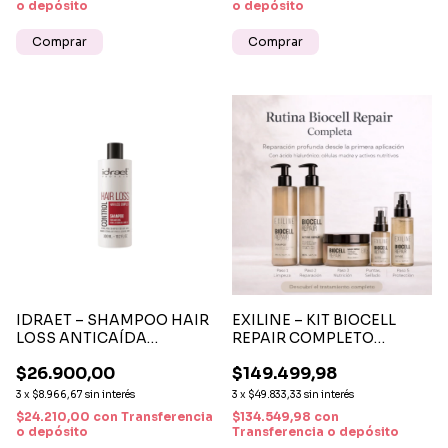
o depósito
o depósito
IDRAET – SHAMPOO HAIR
EXILINE – KIT BIOCELL
LOSS ANTICAÍDA
REPAIR COMPLETO
FORTALECEDOR 300 ML
SHAMPOO + ACTIVE +
$26.900,00
$149.499,98
MÁSCARA + BIFASE +
SERUM REPARACIÓN
3
x
$8.966,67
sin interés
3
x
$49.833,33
sin interés
TOTAL
$24.210,00
con
Transferencia
$134.549,98
con
o depósito
Transferencia o depósito