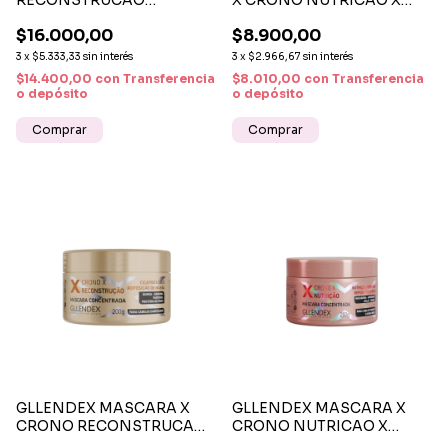
RECONSTRUCAO
X CRONO NUTRICAO X
QUERATINA 500 ML
30ML
$16.000,00
$8.900,00
3
x
$5.333,33
sin interés
3
x
$2.966,67
sin interés
$14.400,00
con
Transferencia
$8.010,00
con
Transferencia
o depósito
o depósito
GLLENDEX MASCARA X
GLLENDEX MASCARA X
CRONO RECONSTRUCAO
CRONO NUTRICAO X
X 200GM
200GM