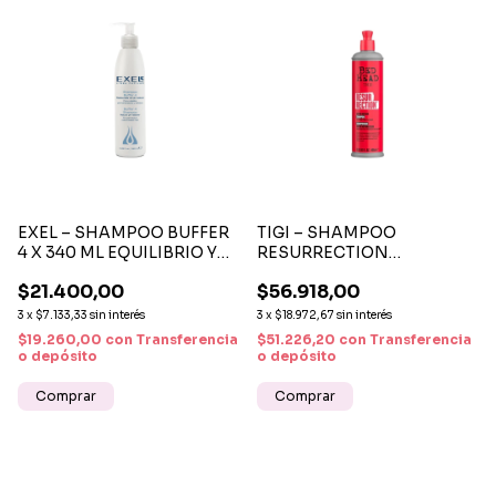
EXEL – SHAMPOO BUFFER
TIGI – SHAMPOO
4 X 340 ML EQUILIBRIO Y
RESURRECTION
LIMPIEZA CAPILAR
REPARACIÓN INTENSA
$21.400,00
$56.918,00
PARA CABELLO DAÑADO
400 ML
3
x
$7.133,33
sin interés
3
x
$18.972,67
sin interés
$19.260,00
con
Transferencia
$51.226,20
con
Transferencia
o depósito
o depósito