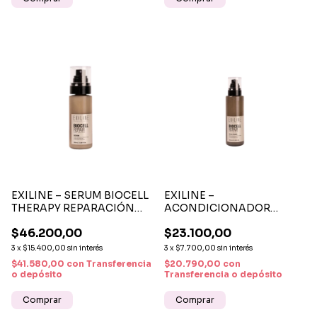
EXILINE – SERUM BIOCELL
EXILINE –
THERAPY REPARACIÓN
ACONDICIONADOR
INTENSIVA ANTI FRIZZ
BIFASE ACTIVE BIOCELL
$46.200,00
$23.100,00
75ML
THERAPY SIN ENJUAGUE
REPARACIÓN CAPILAR
3
x
$15.400,00
sin interés
3
x
$7.700,00
sin interés
200ML
$41.580,00
con
Transferencia
$20.790,00
con
o depósito
Transferencia o depósito