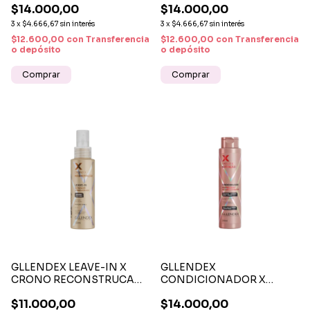
$14.000,00
$14.000,00
3
x
$4.666,67
sin interés
3
x
$4.666,67
sin interés
$12.600,00
con
Transferencia
$12.600,00
con
Transferencia
o depósito
o depósito
GLLENDEX LEAVE-IN X
GLLENDEX
CRONO RECONSTRUCAO
CONDICIONADOR X
X 120ML
CRONO NUTRICAO X
$11.000,00
$14.000,00
280ML