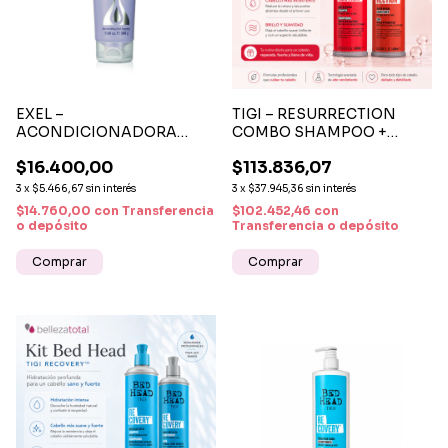
EXEL –
TIGI – RESURRECTION
ACONDICIONADORA
COMBO SHAMPOO +
TERMO PROTECTOR
ACONDICIONADOR 400
$16.400,00
$113.836,07
200ML | CUIDADO Y
ML REPARACIÓN
PROTECCIÓN CAPILAR
INTENSIVA
3
x
$5.466,67
sin interés
3
x
$37.945,36
sin interés
$14.760,00
con
Transferencia
$102.452,46
con
o depósito
Transferencia o depósito