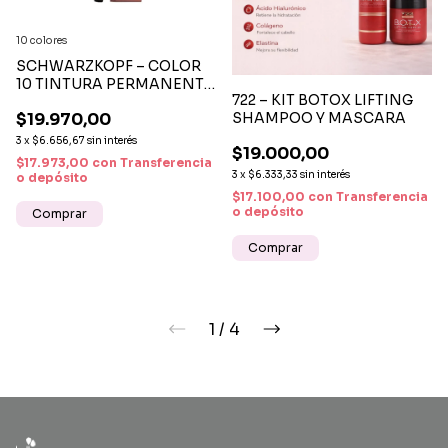
10 colores
SCHWARZKOPF – COLOR
10 TINTURA PERMANENTE
722 – KIT BOTOX LIFTING
RÁPIDA 10 MINUTOS
$19.970,00
SHAMPOO Y MASCARA
3
x
$6.656,67
sin interés
$19.000,00
$17.973,00
con
Transferencia
3
x
$6.333,33
sin interés
o depósito
$17.100,00
con
Transferencia
o depósito
Comprar
1
/
4