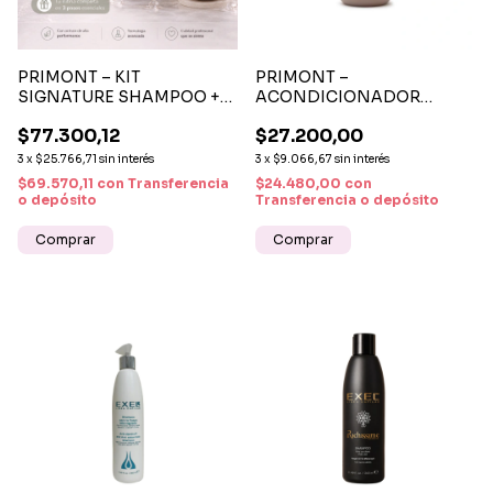
PRIMONT – KIT
PRIMONT –
SIGNATURE SHAMPOO +
ACONDICIONADOR
ACONDICIONADOR +
SIGNATURE CON TRUFA
$77.300,12
$27.200,00
MÁSCARA CON TRUFA
NEGRA 300 ML
NEGRA
HIDRATACIÓN Y BRILLO
3
x
$25.766,71
sin interés
3
x
$9.066,67
sin interés
$69.570,11
con
Transferencia
$24.480,00
con
o depósito
Transferencia o depósito