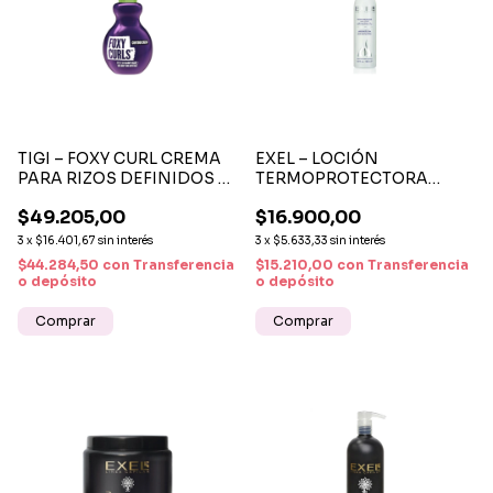
TIGI – FOXY CURL CREMA
EXEL – LOCIÓN
PARA RIZOS DEFINIDOS Y
TERMOPROTECTORA
CONTROL DEL FRIZZ x 200
CAPILAR 100 ML
$49.205,00
$16.900,00
ML
PROTECCIÓN TÉRMICA Y
BRILLO
3
x
$16.401,67
sin interés
3
x
$5.633,33
sin interés
$44.284,50
con
Transferencia
$15.210,00
con
Transferencia
o depósito
o depósito