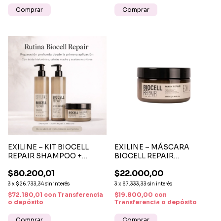
EXILINE – KIT BIOCELL
EXILINE – MÁSCARA
REPAIR SHAMPOO +
BIOCELL REPAIR
ACTIVE + MÁSCARA
REPARACIÓN PROFUNDA
$80.200,01
$22.000,00
REPARACIÓN CAPILAR
Y BRILLO INTENSO 250ML
COMPLETA
3
x
$26.733,34
sin interés
3
x
$7.333,33
sin interés
$72.180,01
con
Transferencia
$19.800,00
con
o depósito
Transferencia o depósito