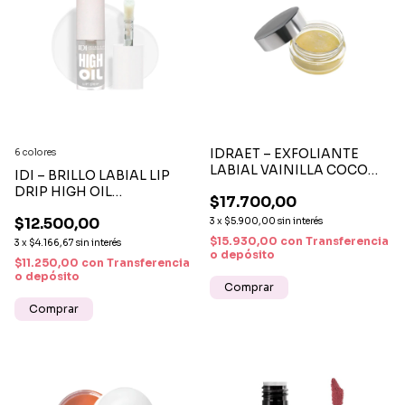
IDRAET – EXFOLIANTE
6 colores
LABIAL VAINILLA COCO
IDI – BRILLO LABIAL LIP
HIDRATANTE RENOVADOR
DRIP HIGH OIL
$17.700,00
SUAVIZANTE
HIDRATACIÓN Y BRILLO
$12.500,00
3
x
$5.900,00
sin interés
INTENSO
$15.930,00
con
Transferencia
3
x
$4.166,67
sin interés
o depósito
$11.250,00
con
Transferencia
o depósito
Comprar