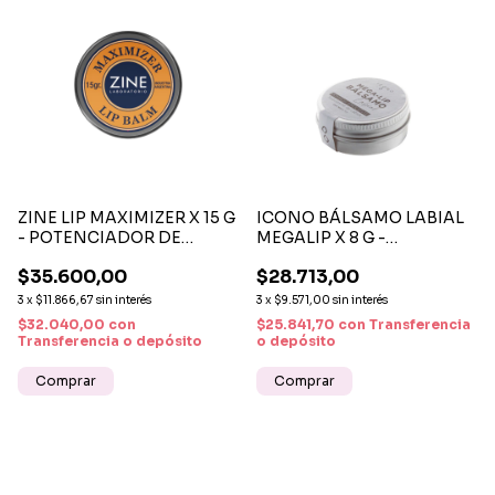
ZINE LIP MAXIMIZER X 15 G
ICONO BÁLSAMO LABIAL
- POTENCIADOR DE
MEGALIP X 8 G -
LABIOS CON VOLUMEN
HIDRATANTE Y
$35.600,00
$28.713,00
NATURAL E HIDRATACIÓN
REPARADOR INTENSIVO
INTENSA
PARA LABIOS SECOS
3
x
$11.866,67
sin interés
3
x
$9.571,00
sin interés
$32.040,00
con
$25.841,70
con
Transferencia
Transferencia o depósito
o depósito