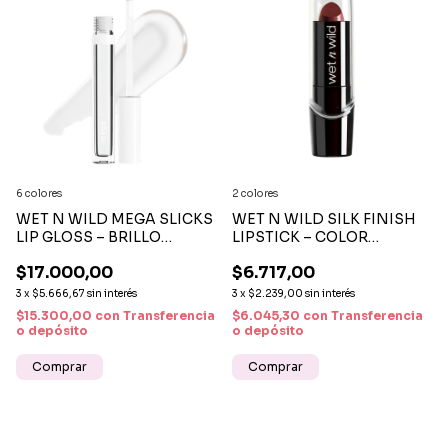
6 colores
2 colores
WET N WILD MEGA SLICKS
WET N WILD SILK FINISH
LIP GLOSS – BRILLO
LIPSTICK – COLOR
LABIAL CON COLOR E
INTENSO Y CUIDADO
$17.000,00
$6.717,00
HIDRATACIÓN INTENSA
PREMIUM A UN PRECIO
INCREÍBLE
3
x
$5.666,67
sin interés
3
x
$2.239,00
sin interés
$15.300,00
con
Transferencia
$6.045,30
con
Transferencia
o depósito
o depósito
Comprar
Comprar