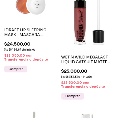
IDRAET LIP SLEEPING
MASK - MASCARA
NOCTURNA P/LABIOS X 15
$24.500,00
G
3
x
$8.166,67
sin interés
$22.050,00
con
WET N WILD MEGALAST
Transferencia o depósito
LIQUID CATSUIT MATTE –
LABIAL LÍQUIDO MATE DE
$25.000,00
LARGA DURACIÓN
3
x
$8.333,33
sin interés
$22.500,00
con
Transferencia o depósito