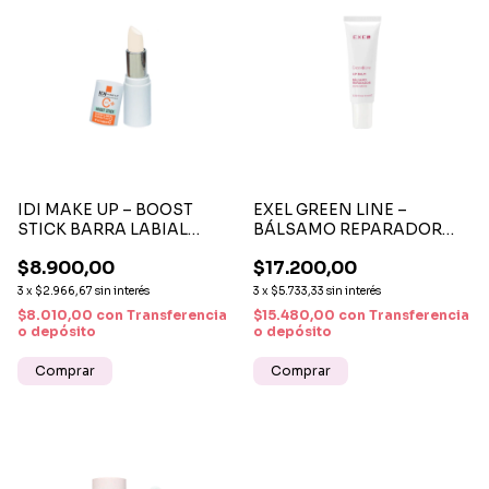
IDI MAKE UP – BOOST
EXEL GREEN LINE –
STICK BARRA LABIAL
BÁLSAMO REPARADOR
HIDRATANTE CON
INTENSO DE LABIOS 9 ML
$8.900,00
$17.200,00
VITAMINA C INCOLORA
HIDRATACIÓN Y
PROTECCIÓN
3
x
$2.966,67
sin interés
3
x
$5.733,33
sin interés
$8.010,00
con
Transferencia
$15.480,00
con
Transferencia
o depósito
o depósito