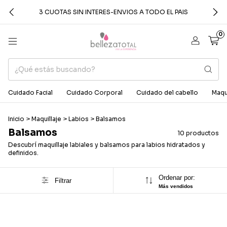
3 CUOTAS SIN INTERES-ENVIOS A TODO EL PAIS
0
Cuidado Facial
Cuidado Corporal
Cuidado del cabello
Maqui
Inicio
>
Maquillaje
>
Labios
>
Balsamos
Balsamos
10 productos
Descubrí maquillaje labiales y balsamos para labios hidratados y
definidos.
Ordenar por:
Filtrar
Más vendidos