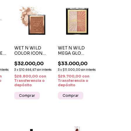
WET N WILD
WET N WILD
E
COLOR ICON
MEGA GLO
F
BRONZER - WHAT
BLUSHLIGHTER -
$32.000,00
$33.000,00
SHADY BEACHES
HIGHLIGHT
BLING
interés
3
x
$10.666,67
sin interés
3
x
$11.000,00
sin interés
n
$28.800,00
con
$29.700,00
con
o
Transferencia o
Transferencia o
depósito
depósito