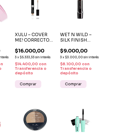
XULU – COVER
WET N WILD –
ME! CORRECTOR
SILK FINISH
LIP
SILICONADO N1
LIPSTICK DARK
0
$16.000,00
$9.000,00
ALTA
WINE LABIAL
COBERTURA
CREMOSO
interés
3
x
$5.333,33
sin interés
3
x
$3.000,00
sin interés
on
$14.400,00
con
$8.100,00
con
o
Transferencia o
Transferencia o
depósito
depósito