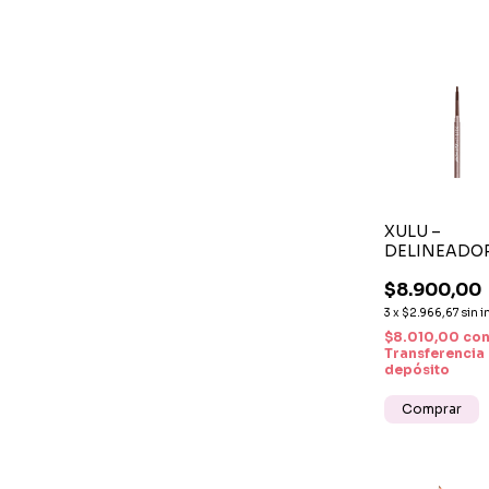
XULU –
DELINEADO
AUTOMÁTIC
$8.900,00
MARRÓN PA
OJOS RETRÁ
3
x
$2.966,67
sin i
$8.010,00
co
Transferencia
depósito