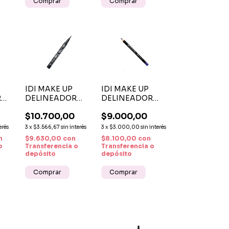
Comprar
Comprar
IDI MAKE UP
IDI MAKE UP
R
DELINEADOR
DELINEADOR
PUNTA PLUMON
LIPSLINER
$10.700,00
$9.000,00
P/
JET STAR INK
PENCIL
01
CONTOUR Nº 02
erés
3
x
$3.566,67
sin interés
3
x
$3.000,00
sin interés
MAUVE
n
$9.630,00
con
$8.100,00
con
o
Transferencia o
Transferencia o
depósito
depósito