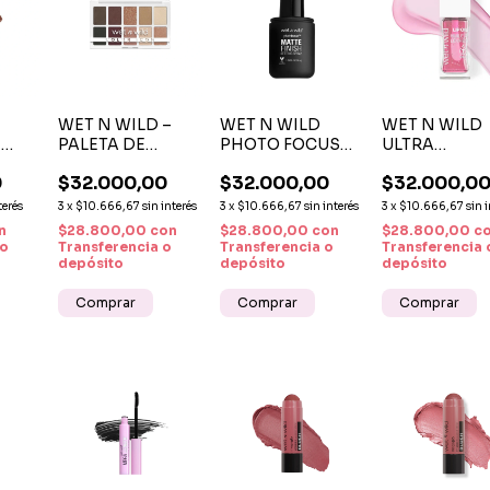
WET N WILD –
WET N WILD
WET N WILD
N
PALETA DE
PHOTO FOCUS
ULTRA
NCIL
SOMBRAS
MATTE FINISH
HYDRATING 
0
$32.000,00
$32.000,00
$32.000,0
COLOR ICON 10
SETTING SPRAY X
OIL ROSE
PAN
45ML
QUARTZ
terés
3
x
$10.666,67
sin interés
3
x
$10.666,67
sin interés
3
x
$10.666,67
sin 
EYESHADOW
n
$28.800,00
con
$28.800,00
con
$28.800,00
c
 o
Transferencia o
Transferencia o
Transferencia 
depósito
depósito
depósito