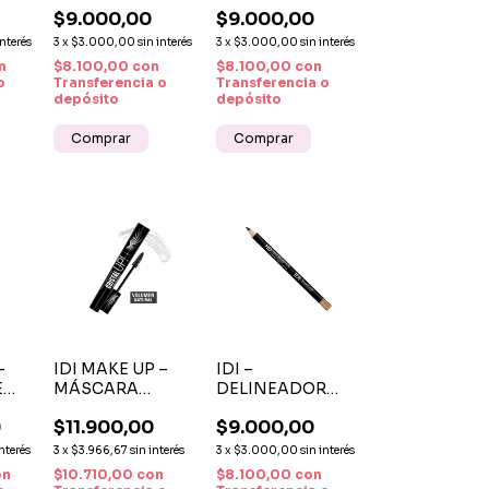
RLER
CREASE
BROW & LINER
$9.000,00
$9.000,00
BLENDING
BRUSH DUO
BRUSH BROCHA
BROCHA PARA
interés
3
x
$3.000,00
sin interés
3
x
$3.000,00
sin interés
PARA
CEJAS Y
n
$8.100,00
con
$8.100,00
con
DIFUMINAR
DELINEADO
o
Transferencia o
Transferencia o
SOMBRAS
depósito
depósito
–
IDI MAKE UP –
IDI –
E
MÁSCARA
DELINEADOR
IG
CRISTAL UP
LABIAL
0
$11.900,00
$9.000,00
TRANSPARENTE
LIPSLINER
PARA PESTAÑAS
PENCIL
interés
3
x
$3.966,67
sin interés
3
x
$3.000,00
sin interés
LACK
Y CEJAS
CONTOUR N 04
on
$10.710,00
con
$8.100,00
con
COOPER