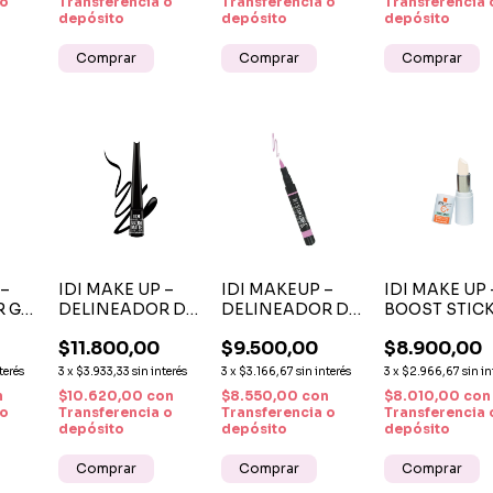
 o
Transferencia o
Transferencia o
Transferencia 
depósito
depósito
depósito
 –
IDI MAKE UP –
IDI MAKEUP –
IDI MAKE UP 
 GEL
DELINEADOR DE
DELINEADOR DE
BOOST STIC
HD
OJOS LÍQUIDO
OJOS FIBRA JET
BARRA LABI
$11.800,00
$9.500,00
$8.900,00
Nº 01 ULTRA
STAR LINE 07
HIDRATANT
ENSO
MATTE NEGRO
PINK PRECISIÓN
CON VITAMI
terés
3
x
$3.933,33
sin interés
3
x
$3.166,67
sin interés
3
x
$2.966,67
sin in
INTENSO
Y COLOR
INCOLORA
n
$10.620,00
con
$8.550,00
con
$8.010,00
con
 o
Transferencia o
Transferencia o
Transferencia 
depósito
depósito
depósito