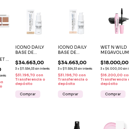
ICONO DAILY
ICONO DAILY
WET N WILD
BASE DE
BASE DE
MEGAVOLUM
MAQUILLAJE
MAQUILLAJE
WATERPROO
ET N
$34.663,00
$34.663,00
$18.000,00
HYALURON
HYALURON
MASCARA
R
VELVET MEDIUM
VELVET LIGHT
0
3
x
$11.554,33
sin interés
3
x
$11.554,33
sin interés
3
x
$6.000,00
sin 
$31.196,70
con
$31.196,70
con
$16.200,00
co
terés
Transferencia o
Transferencia o
Transferencia 
on
depósito
depósito
depósito
 o