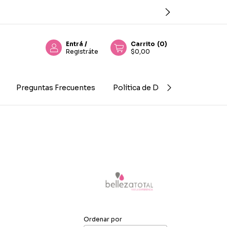
Entrá
/
Carrito
(
0
)
Registráte
$0,00
Preguntas Frecuentes
Política de Devolución
Con
Ordenar por