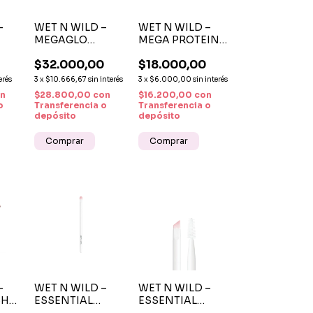
–
WET N WILD –
WET N WILD –
MEGAGLO
MEGA PROTEIN
CONTOURING
WATERPROOF
0
$32.000,00
$18.000,00
CK
PALETTE
MASCARA
Y
CONTOUR 749A
NEGRO INTENSO
erés
3
x
$10.666,67
sin interés
3
x
$6.000,00
sin interés
n
$28.800,00
con
$16.200,00
con
o
Transferencia o
Transferencia o
depósito
depósito
–
WET N WILD –
WET N WILD –
SH
ESSENTIAL
ESSENTIAL