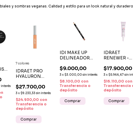
biales y sombras veganas. Calidad y estilo para un look natural y durader
IDI MAKE UP
IDRAET
DELINEADOR
RENEWER -
LIPSLINER
CREMA
7 colores
$9.000,00
$17.900,00
PENCIL
REGENERAD
US
IDRAET PRO
CONTOUR Nº 01
DE PESTAÑA
3
x
$3.000,00
sin interés
3
x
$5.966,67
sin in
HYALURON
NUDE
CEJAS
0
$8.100,00
con
$16.110,00
con
CONCEALER X 8
Transferencia o
Transferencia 
$27.700,00
n interés
G – CORRECTOR
depósito
depósito
DE ALTA
on
3
x
$9.233,33
sin interés
L Y
 o
COBERTURA CON
$24.930,00
con
RGA
ÁCIDO
Transferencia o
HIALURÓNICO
depósito
Comprar