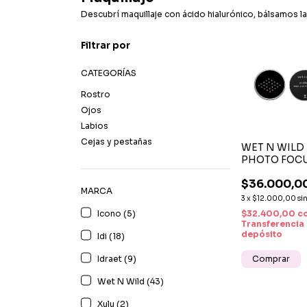
Descubrí maquillaje con ácido hialurónico, bálsamos la
Filtrar por
CATEGORÍAS
Rostro
Ojos
Labios
Cejas y pestañas
WET N WILD
PHOTO FOC
POLVOS
$36.000,0
FIJADORES
MARCA
SUELTOS –
3
x
$12.000,00
si
ACABADO
Icono (5)
$32.400,00
c
PROFESIONA
Transferencia
MATE DE LA
depósito
Idi (18)
DURACIÓN
Idraet (9)
Wet N Wild (43)
Xulu (2)