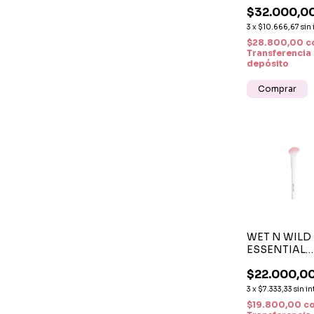
BREAKUP P
$32.000,0
SKINNY LIQ
EYELINER N
3
x
$10.666,67
sin 
$28.800,00
c
Transferencia
depósito
WET N WILD 
ESSENTIAL
CONTOUR
$22.000,0
BRUSH BRO
PARA
3
x
$7.333,33
sin in
CONTORNO
$19.800,00
c