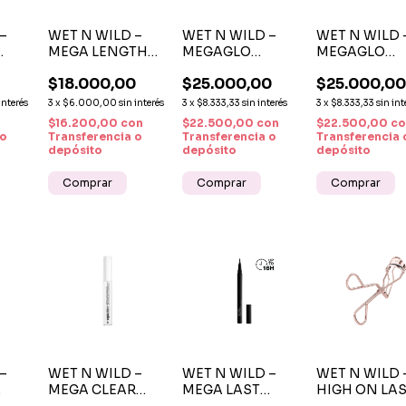
–
WET N WILD –
WET N WILD –
WET N WILD 
MEGA LENGTH
MEGAGLO
MEGAGLO
LL
WATERPROOF
VITAMIN E
VITAMIN E
$18.000,00
$25.000,00
$25.000,0
H ME
MASCARA
MAKEUP STICK
MAKEUP STI
NEGRO INTENSO
SAY IT AIN’T
BLUSH DUST
interés
3
x
$6.000,00
sin interés
3
x
$8.333,33
sin interés
3
x
$8.333,33
sin int
ROSE
PINK
n
$16.200,00
con
$22.500,00
con
$22.500,00
co
 o
Transferencia o
Transferencia o
Transferencia 
depósito
depósito
depósito
–
WET N WILD –
WET N WILD –
WET N WILD 
MEGA CLEAR
MEGA LAST
HIGH ON LA