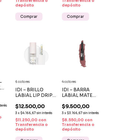
o
Transferencia o
Transferencia o
depósito
depósito
–
6 colores
4 colores
K
IDI – BRILLO
IDI – BARRA
AL
LABIAL LIP DRIP
LABIAL MATE
E
HIGH OIL
POWER MATTE
NA C
$12.500,00
$9.500,00
terés
HIDRATACIÓN Y
LARGA
BRILLO INTENSO
DURACIÓN ALTA
3
x
$4.166,67
sin interés
3
x
$3.166,67
sin interés
o
PIGMENTACIÓN
$11.250,00
con
$8.550,00
con
X 1 GR
Transferencia o
Transferencia o
depósito
depósito