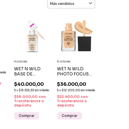
o
4 colores
6 colores
ORA
WET N WILD
WET N WILD
S Y
terés
BASE DE
PHOTO FOCUS
MAQUILLAJE
MATTE
o
$40.000,00
$36.000,00
LIGERA CON
FOUNDATION -
NIACINAMIDA
BASE DE
3
x
$13.333,33
sin interés
3
x
$12.000,00
sin interés
SKIN TINT x 32
MAQUILLAJE
$36.000,00
con
$32.400,00
con
ML
MATE
Transferencia o
Transferencia o
depósito
depósito
Comprar
Comprar