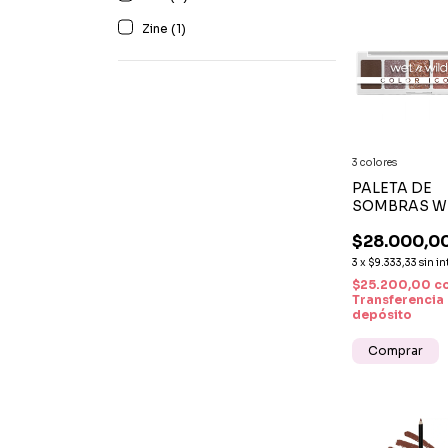
Zine (1)
3 colores
PALETA DE
SOMBRAS W
WILD COLO
$28.000,0
ICON 5 PAN
3
x
$9.333,33
sin in
$25.200,00
c
Transferencia
depósito
Comprar