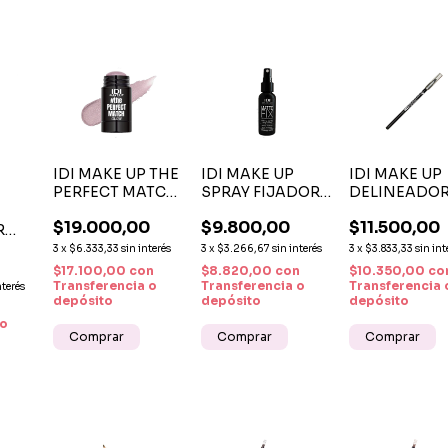
IDI MAKE UP THE
IDI MAKE UP
IDI MAKE UP
PERFECT MATCH
SPRAY FIJADOR
DELINEADO
GLOW STICK 01 -
MATTE FIX
RETRACTIL
$19.000,00
$9.800,00
$11.500,00
MOON GLOW
C/ESFUMINO 
R
OJOS HD Nº 
O
3
x
$6.333,33
sin interés
3
x
$3.266,67
sin interés
3
x
$3.833,33
sin int
BLACK
RA
$17.100,00
con
$8.820,00
con
$10.350,00
co
CTIL
Transferencia o
Transferencia o
Transferencia 
nterés
depósito
depósito
depósito
n
 o