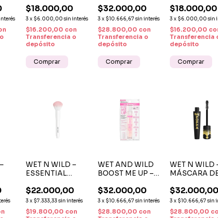
ROOF
BROW & LASH
BREAKUP-PROOF
EYELASH CU
0
$18.000,00
$32.000,00
$18.000,00
UID
MASCARA
LIQUID EYELINER
RIZADOR DE
EGRO
TRANSPARENTE
BLACK
PESTAÑAS
interés
3
x
$6.000,00
sin interés
3
x
$10.666,67
sin interés
3
x
$6.000,00
sin 
DELINEADOR
on
$16.200,00
con
$28.800,00
con
$16.200,00
co
LÍQUIDO
 o
Transferencia o
Transferencia o
Transferencia 
depósito
depósito
depósito
–
WET N WILD –
WET AND WILD
WET N WILD 
ESSENTIAL
BOOST ME UP –
MÁSCARA D
POWDER BRUSH
SÉRUM EN GEL
PESTAÑAS B
0
$22.000,00
$32.000,00
$32.000,0
CHA
BROCHA PARA
PARA CEJAS Y
POPPA
POLVO FACIAL
PESTAÑAS 5 ML
WASHABLE
terés
3
x
$7.333,33
sin interés
3
x
$10.666,67
sin interés
3
x
$10.666,67
sin 
BLACKEST B
on
$19.800,00
con
$28.800,00
con
$28.800,00
c