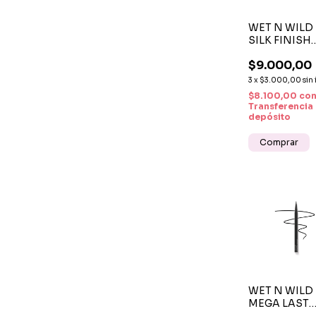
WET N WILD 
SILK FINISH
LIPSTICK WI
$9.000,00
YOU BE WIT
LABIAL
3
x
$3.000,00
sin 
CREMOSO
$8.100,00
co
Transferencia
depósito
WET N WILD 
MEGA LAST