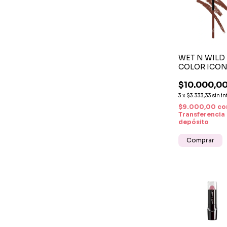
WET N WILD
COLOR ICO
LIPLINER PE
$10.000,0
- Chestnut
3
x
$3.333,33
sin in
$9.000,00
co
Transferencia
depósito