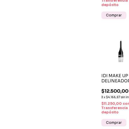
Transferencia
depósito
IDI MAKE UP
DELINEADOR
PARA OJOS 
$12.500,00
Nº01 BLACK
NEGRO INT
3
x
$4.166,67
sin in
$11.250,00
co
Transferencia
depósito