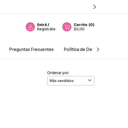
Entrá
/
Carrito
(
0
)
Registráte
$0,00
Preguntas Frecuentes
Política de Devolución
Con
Ordenar por