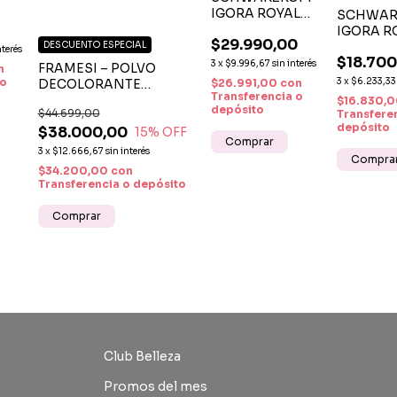
IGORA ROYAL
SCHWAR
OXIDANTE 1LT
IGORA R
E
$29.990,00
DESCUENTO ESPECIAL
HIGHLIF
nterés
$18.700
3
x
$9.996,67
sin interés
FRAMESI – POLVO
n
3
x
$6.233,33
 o
DECOLORANTE
$26.991,00
con
Transferencia o
DIAMOND 500G
$16.830,
depósito
$44.699,00
Transfere
depósito
$38.000,00
15
% OFF
Comprar
3
x
$12.666,67
sin interés
Compra
$34.200,00
con
Transferencia o depósito
Club Belleza
Promos del mes