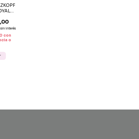
ZKOPF
OYAL
TS
,00
sin interés
00
con
ncia o
r