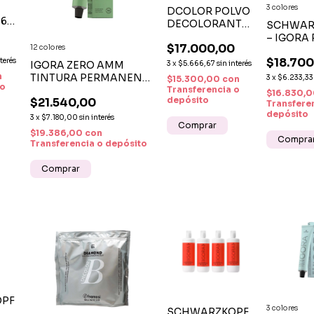
3 colores
DCOLOR POLVO
 60
DECOLORANTE
SCHWAR
PLATINUM X 950
– IGORA
$17.000,00
12 colores
G –
FASHIO
DECOLORACIÓN
$18.700
nterés
LIGHTS 
IGORA ZERO AMM
3
x
$5.666,67
sin interés
PROFESIONAL Y
MECHAS
n
TINTURA PERMANENTE
3
x
$6.233,33
$15.300,00
con
CUIDADO
 o
SIN AMONÍACO |
Transferencia o
$16.830,
CAPILAR
depósito
$21.540,00
COLOR INTENSO Y
Transfere
depósito
CUIDADO CAPILAR
3
x
$7.180,00
sin interés
$19.386,00
con
Compra
Transferencia o depósito
Comprar
OPF
3 colores
SCHWARZKOPF