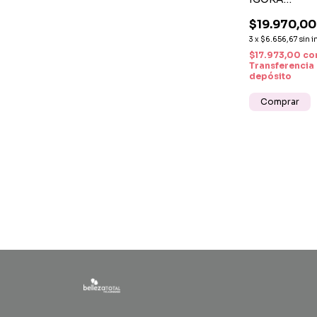
VIBRANCE -
$19.970,00
TONO SOBR
TONO
3
x
$6.656,67
sin i
$17.973,00
co
Transferencia
depósito
Comprar