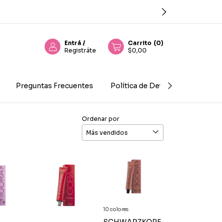
Entrá
/
Carrito
(
0
)
Registráte
$0,00
Preguntas Frecuentes
Política de Devolución
Con
Ordenar por
10 colores