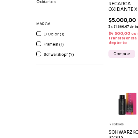
Oxidantes
RECARGA
OXIDANTE X
CC
$5.000,00
MARCA
3
x
$1.666,67
sin i
$4.500,00
co
D Color (1)
Transferencia
depósito
Framesi (1)
Comprar
Schwarzkopf (7)
17 colores
SCHWARZK
IGORA