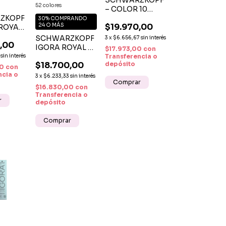
SCHWARZKOPF
52 colores
– COLOR 10
ZKOPF
TINTURA
30%
COMPRANDO
24 O MÁS
$19.970,00
 ROYAL
PERMANENTE
N
RÁPIDA 10
SCHWARZKOPF
3
x
$6.656,67
sin interés
,00
TINTE
MINUTOS
IGORA ROYAL –
$17.973,00
con
TINTURA
sin interés
Transferencia o
$18.700,00
depósito
PROFESIONAL
00
con
COLOR
ncia o
3
x
$6.233,33
sin interés
Comprar
INTENSO Y
$16.830,00
con
DURADERO
Transferencia o
r
depósito
Comprar