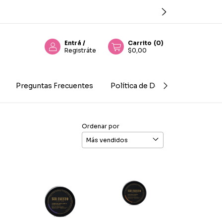
Entrá
/
Carrito
(
0
)
Registráte
$0,00
Preguntas Frecuentes
Política de Devolución
Con
Ordenar por