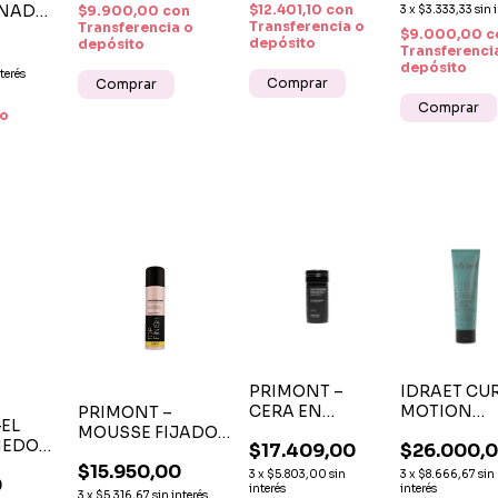
Y ACABAD
G
ONADOR
$12.401,10
con
$9.900,00
con
3
x
$3.333,33
sin 
NATURAL
Transferencia o
Transferencia o
E SIN
$9.000,00
c
depósito
depósito
00 CC -
Transferenci
depósito
N Y
nterés
O
 o
PRIMONT –
IDRAET CU
CERA EN
MOTION
PRIMONT –
GEL
BARRA WAX
ACTIVATIO
MOUSSE FIJADOR
MEDO
$17.409,00
$26.000,
STICK 70ML
CREAM X 2
TOP FINISH 250 G
220 G
$15.950,00
PARA FIJACIÓN
ML – CREM
PARA VOLUMEN Y
3
x
$5.803,00
sin
3
x
$8.666,67
sin
0
ÓN Y
Y DEFINICIÓN
interés
ACTIVADO
interés
FIJACIÓN
3
x
$5.316,67
sin interés