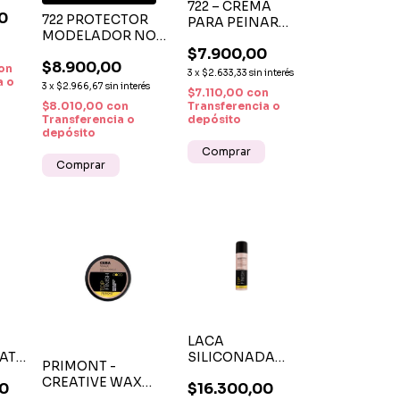
722 – CREMA
0
722 PROTECTOR
PARA PEINAR
RTE
MODELADOR NO
210 ML -
GRASO X 210 ML
$7.900,00
HIDRATACIÓN
$8.900,00
on
Y CONTROL DEL
3
x
$2.633,33
sin interés
a o
FRIZZ
3
x
$2.966,67
sin interés
$7.110,00
con
$8.010,00
con
Transferencia o
Transferencia o
depósito
depósito
LACA
ATE
SILICONADA
PRIMONT -
TOP FINISH 240
CREATIVE WAX
00
$16.300,00
CIÓN
G MODELADOR
PARA DEFINICIÓN