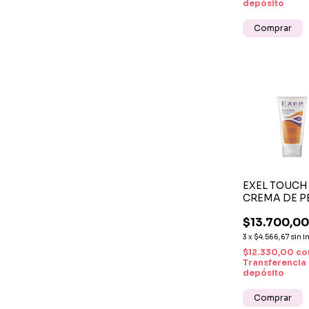
depósito
EXEL TOUCH
CREMA DE P
150 G - CON
$13.700,0
DEL FRIZZ,
HIDRATACIÓ
3
x
$4.566,67
sin i
DEFINICIÓN
$12.330,00
co
Transferencia
depósito