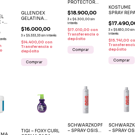
PROTECTOR
KOSTUME
TERMICO
$18.900,00
SPRAY REP
GLLENDEX
ARGAN X 150
EL
PLEX 250ML
GELATINA
ML
3
x
$6.300,00
sin
 -
$17.490,0
REPARADO
MODELADORA X
interés
 Y
$16.000,00
CAPILAR Y
450 G -
$17.010,00
con
3
x
$5.830,00
sin
0
EL
PROTECTO
interés
DEFINICIÓN Y
Transferencia o
3
x
$5.333,33
sin interés
RIZOS
depósito
terés
TÉRMICO
SUJECIÓN
$15.741,00
c
$14.400,00
con
Transferenci
FLEXIBLE
n
Transferencia o
depósito
 o
depósito
SCHWARZKOPF
SCHWARZK
– SPRAY OSIS+
– SPRAY OS
TIGI – FOXY CURL
EMA