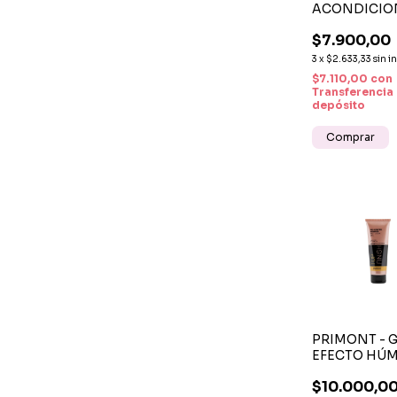
ACONDICI
INTERACTIV
$7.900,00
ENJUAGUE 1
HIDRATACIÓ
3
x
$2.633,33
sin i
DESENRED
$7.110,00
con
Transferencia
depósito
PRIMONT - 
EFECTO HÚ
TOP FINISH 
$10.000,0
PARA FIJACI