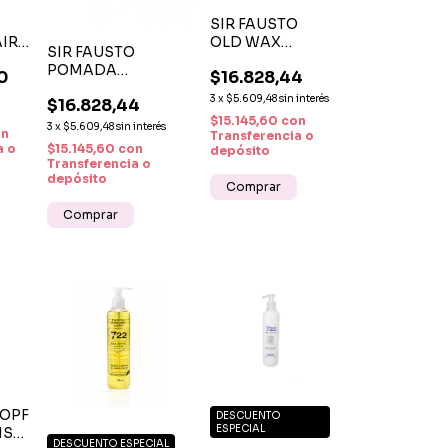
SIR FAUSTO
AIR
OLD WAX
SIR FAUSTO
 -
FUERTE X 50 ML
POMADA
0
$16.828,44
R
BRILLANTE X 50 ML
3
x
$5.609,48
sin interés
$16.828,44
R
$15.145,60
con
3
x
$5.609,48
sin interés
on
Transferencia o
$15.145,60
con
a o
depósito
Transferencia o
depósito
OPF
DESCUENTO
ESPECIAL
IS+
DESCUENTO ESPECIAL