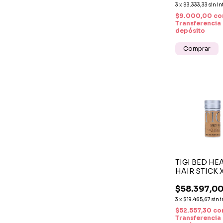
BRILLO
3
x
$3.333,33
sin in
$9.000,00
co
Transferencia
depósito
TIGI BED HE
HAIR STICK X
CERA EN BA
$58.397,0
PARA MODEL
DAR TEXTUR
3
x
$19.465,67
sin 
CABELLO
$52.557,30
co
Transferencia