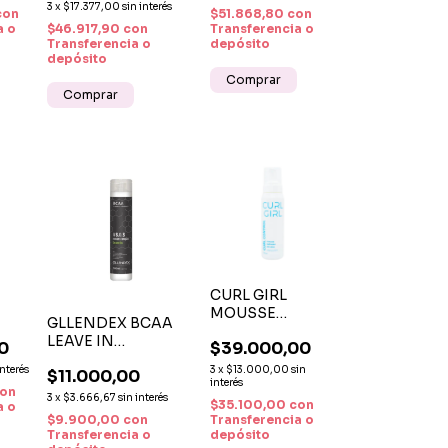
CONTROL DE FRIZZ
3
x
$17.377,00
sin interés
con
$51.868,80
con
Y PROTECCIÓN UV
$46.917,90
con
E Y
a o
Transferencia o
Transferencia o
depósito
A
depósito
CURL GIRL
MOUSSE
GLLENDEX BCAA
RA
CONTROL
LEAVE IN
0
$39.000,00
ORA
FIJACIÓN
RECONSTRUCCIÓN
FLEXIBLE Y
interés
3
x
$13.000,00
sin
$11.000,00
- REPARACIÓN
N,
CONTROL DEL
interés
on
PROFUNDA Y
3
x
$3.666,67
sin interés
IÓN
FRIZZ X 300 ML
$35.100,00
con
a o
PROTECCIÓN SIN
$9.900,00
con
Transferencia o
ENJUAGUE
Transferencia o
depósito