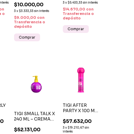
O
interés
3
x
$5.433,33
sin interés
$10.000,00
Y ESTILO FLEXIBLE
on
$14.670,00
con
3
x
$3.333,33
sin interés
a o
Transferencia o
$9.000,00
con
depósito
Transferencia o
depósito
RLY
TIGI AFTER
PARTY X 100 ML
TIGI SMALL TALK X
N
– CREMA DE
240 ML – CREMA
00
$57.632,00
00
PEINAR
PARA PEINAR 3 EN
A
ALISANTE Y
3
x
$19.210,67
sin
$52.131,00
1 CON VOLUMEN,
RA
ANTIFRIZZ
interés