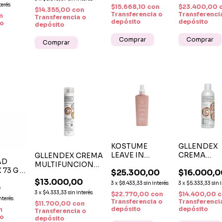
terés
DE RIZOS
$15.668,10
con
$23.400,00
$14.355,00
con
Transferencia o
HIDRATANT
Transferenci
n
Transferencia o
depósito
depósito
 o
DEFINIDOR
depósito
KOSTUME
GLLENDEX
LEAVE IN
CREMA
GLLENDEX CREMA
AD
REPAIR 300ML -
ACTIVADO
MULTIFUNCIONAL
 73 G –
$25.300,00
$16.000,0
REPARADOR
MODELAD
- HIDRATACIÓN Y
RRA
$13.000,00
CAPILAR Y
CACHOS -
CUIDADO PARA
3
x
$8.433,33
sin interés
3
x
$5.333,33
sin 
0
AR Y
PROTECTOR
DEFINICIÓ
TODO EL CUERPO
3
x
$4.333,33
sin interés
$22.770,00
con
$14.400,00
c
A AL
interés
TÉRMICO
HIDRATAC
Transferencia o
Transferenci
$11.700,00
con
Y CONTROL
depósito
depósito
n
Transferencia o
 o
ANTIFRIZZ
depósito