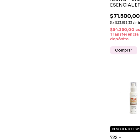
ESENCIAL E
TENSOR
$71.500,00
HIDRATACIÓ
FIRMEZA X 
3
x
$23.833,33
sin 
$64.350,00
c
Transferencia
depósito
DESCUENTO ESP
722 –