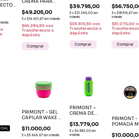
ELASTIC X
SESSION X
CREMA PARA
FECTO
$39.795,00
$56.750,0
FIJACIÓN
FIJACIÓN
RIZOS DEFINIDOS
$49.205,00
FLEXIBLE 500
EXTRA FUE
Y CONTROL DEL
3
x
$13.265,00
sin
3
x
$18.916,67
sin
N Y
ML
interés
500 ML
interés
FRIZZ x 200 ML
3
x
$16.401,67
sin interés
250ML
interés
$35.815,50
con
$51.075,00
c
$44.284,50
con
Transferencia o
Transferenci
on
Transferencia o
depósito
depósito
 o
depósito
PRIMONT –
PRIMONT – GEL
CREMA DE
CAPILAR WAKE UP
PRIMONT -
PEINAR WAKE
FIJACIÓN Y
$13.779,00
POMADA M
UP
$11.000,00
ESTILO 300 CC
ECIAL
BARBERÍA
HIDRATACIÓN
3
x
$4.593,00
sin
$10.000,
PARA FIJA
Y CONTROL 300
interés
3
x
$3.666,67
sin interés