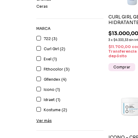
Ceras
CURL GIRL G
HIDRATANTE
DEFINICIÓN
MARCA
$13.000,0
CONTROL D
722 (3)
FRIZZ PARA 
3
x
$4.333,33
sin in
NATURALES
$11.700,00
co
Curl Girl (2)
Transferencia
depósito
Exel (1)
Fithocolor (3)
Gllendex (4)
Icono (1)
Idraet (1)
Kostume (2)
Ver más
ICONO – CR