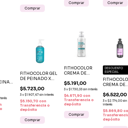
FITHOCOLOR
DESCUENTO
ESPECIAL
CREMA DE
FITHOCOLOR GEL
PEINADO
DE PEINADO X
FITHOCOL
EINAR
$5.191,00
PROTULINA
250 ML –
CREMA DE
TROL
$5.723,00
ANTIESTÁTICA
FIJACIÓN FUERTE
PEINAR
3
x
$1.730,33
sin interés
0
X 170 ML –
Y ACABADO
$6.522,00
GLYCOLIC
3
x
$1.907,67
sin interés
$4.671,90
con
N Y
nterés
CONTROL DE
NATURAL SIN
BIOTIN X 17
Transferencia o
$5.150,70
con
3
x
$2.174,00
sin
FRIZZ Y
RESIDUOS
depósito
n
–
interés
Transferencia o
 o
SUAVIDAD
depósito
HIDRATACI
$5.869,80
c
PROFESIONAL
FUERZA Y
Transferenci
depósito
RENOVACI
CAPILAR