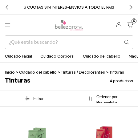
3 CUOTAS SIN INTERES-ENVIOS A TODO EL PAIS
0
Cuidado Facial
Cuidado Corporal
Cuidado del cabello
Maqui
Inicio
>
Cuidado del cabello
>
Tinturas / Decolorantes
>
Tinturas
Tinturas
4 productos
Ordenar por:
Filtrar
Más vendidos