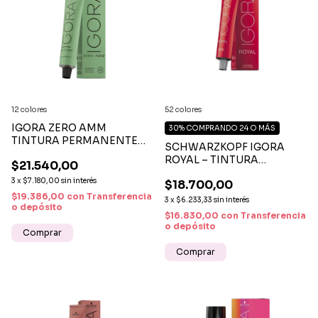
12 colores
52 colores
IGORA ZERO AMM
30%
COMPRANDO 24 O MÁS
TINTURA PERMANENTE
SCHWARZKOPF IGORA
SIN AMONÍACO | COLOR
ROYAL – TINTURA
$21.540,00
INTENSO Y CUIDADO
PROFESIONAL COLOR
CAPILAR
3
x
$7.180,00
sin interés
$18.700,00
INTENSO Y DURADERO
$19.386,00
con
Transferencia
3
x
$6.233,33
sin interés
o depósito
$16.830,00
con
Transferencia
o depósito
Comprar
Comprar