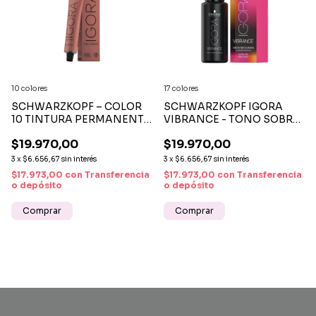
10 colores
17 colores
SCHWARZKOPF – COLOR
SCHWARZKOPF IGORA
10 TINTURA PERMANENTE
VIBRANCE - TONO SOBRE
RÁPIDA 10 MINUTOS
TONO
$19.970,00
$19.970,00
3
x
$6.656,67
sin interés
3
x
$6.656,67
sin interés
$17.973,00
con
Transferencia
$17.973,00
con
Transferencia
o depósito
o depósito
Comprar
Comprar