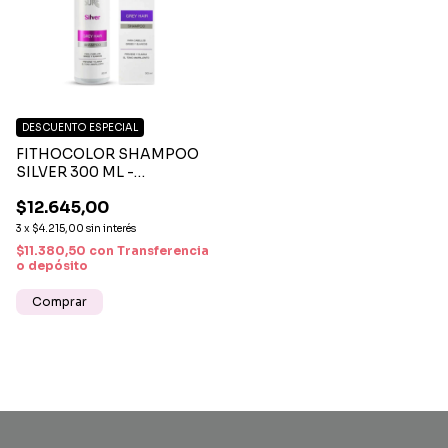
DESCUENTO ESPECIAL
FITHOCOLOR SHAMPOO
SILVER 300 ML -
SHAMPOO MATIZADOR
$12.645,00
PARA CABELLOS RUBIOS Y
GRISES
3
x
$4.215,00
sin interés
$11.380,50
con
Transferencia
o depósito