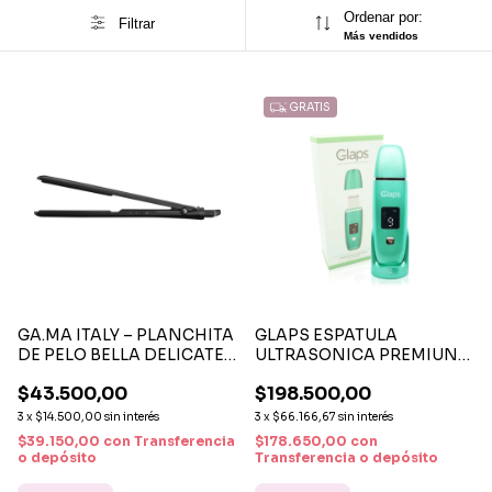
Ordenar por:
Filtrar
Más vendidos
GRATIS
GA.MA ITALY – PLANCHITA
GLAPS ESPATULA
DE PELO BELLA DELICATE
ULTRASONICA PREMIUN
CERAMIC SHINE ION
GREEN POWER
$43.500,00
$198.500,00
220°C | ALISADO Y BRILLO
3
x
$14.500,00
sin interés
3
x
$66.166,67
sin interés
$39.150,00
con
Transferencia
$178.650,00
con
o depósito
Transferencia o depósito