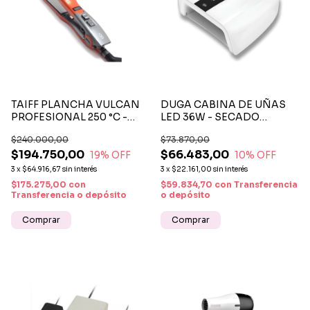
TAIFF PLANCHA VULCAN
DUGA CABINA DE UÑAS
PROFESIONAL 250 °C -
LED 36W - SECADO
TECNOLOGÍA IÓNICA Y
RÁPIDO Y EFICIENTE CON
$240.000,00
$73.870,00
CERÁMICA
TECNOLOGÍA
$194.750,00
$66.483,00
PROFESIONAL
19
% OFF
10
% OFF
3
x
$64.916,67
sin interés
3
x
$22.161,00
sin interés
$175.275,00
con
$59.834,70
con
Transferencia
Transferencia o depósito
o depósito