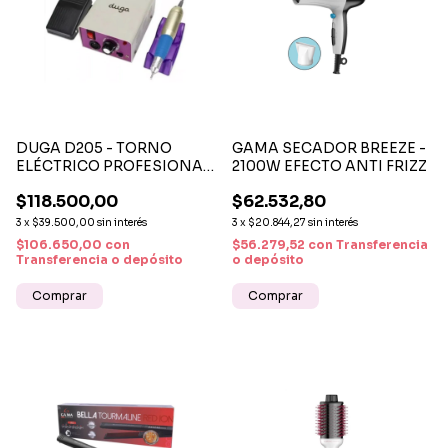
DUGA D205 - TORNO
GAMA SECADOR BREEZE -
ELÉCTRICO PROFESIONAL
2100W EFECTO ANTI FRIZZ
CON PEDAL 25000 RPM
$118.500,00
$62.532,80
3
x
$39.500,00
sin interés
3
x
$20.844,27
sin interés
$106.650,00
con
$56.279,52
con
Transferencia
Transferencia o depósito
o depósito