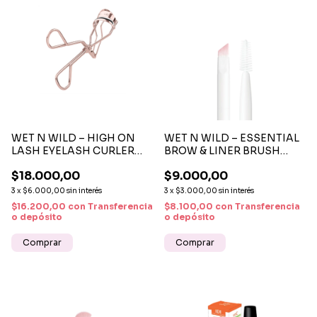
WET N WILD – HIGH ON
WET N WILD – ESSENTIAL
LASH EYELASH CURLER
BROW & LINER BRUSH
RIZADOR DE PESTAÑAS
DUO BROCHA PARA
$18.000,00
$9.000,00
CEJAS Y DELINEADO
3
x
$6.000,00
sin interés
3
x
$3.000,00
sin interés
$16.200,00
con
Transferencia
$8.100,00
con
Transferencia
o depósito
o depósito