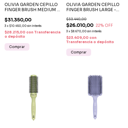
OLIVIA GARDEN CEPILLO
OLIVIA GARDEN CEPILLO
FINGER BRUSH MEDIUM -
FINGER BRUSH LARGE -
CEPILLO PROFESIONAL
CEPILLO PROFESIONAL
$31.350,00
$33.440,00
DESENREDANTE SUAVE Y
DESENREDANTE
$26.010,00
ANTIFRIZZ
ANTIFRIZZ Y
22
% OFF
3
x
$10.450,00
sin interés
ERGONÓMICO
3
x
$8.670,00
sin interés
$28.215,00
con
Transferencia
o depósito
$23.409,00
con
Transferencia o depósito