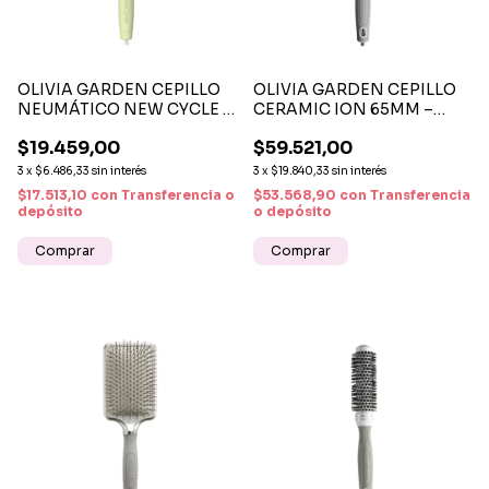
OLIVIA GARDEN CEPILLO
OLIVIA GARDEN CEPILLO
NEUMÁTICO NEW CYCLE -
CERAMIC ION 65MM –
CEPILLO PROFESIONAL
CEPILLO PROFESIONAL
$19.459,00
$59.521,00
DESENREDANTE Y
CON TECNOLOGÍA IÓNICA
ANTIFRIZZ
Y CERÁMICA
3
x
$6.486,33
sin interés
3
x
$19.840,33
sin interés
$17.513,10
con
Transferencia o
$53.568,90
con
Transferencia
depósito
o depósito