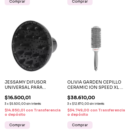
JESSAMY DIFUSOR
OLIVIA GARDEN CEPILLO
UNIVERSAL PARA
CERAMIC ION SPEED XL 45
SECADOR W15 RIZOS Y
MM - CEPILLO TÉRMICO
$16.500,01
$38.610,00
VOLUMEN
PROFESIONAL DE SECADO
RÁPIDO Y BRILLO
3
x
$5.500,00
sin interés
3
x
$12.870,00
sin interés
INTENSO
$14.850,01
con
Transferencia
$34.749,00
con
Transferencia
o depósito
o depósito