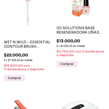
IDI SOLUTIONS BASE
REGENERADORA UÑAS
VIT C X 13 ML
$13.000,00
WET N WILD – ESSENTIAL
CONTOUR BRUSH
3
x
$4.333,33
sin interés
BROCHA PARA
$11.700,00
con
Transferencia
$22.000,00
CONTORNO
o depósito
3
x
$7.333,33
sin interés
$19.800,00
con
Transferencia o depósito