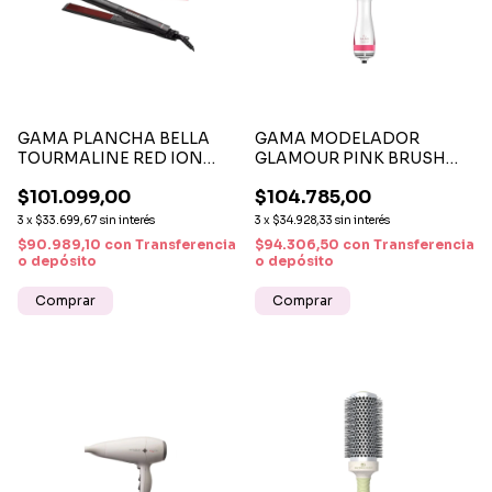
GAMA PLANCHA BELLA
GAMA MODELADOR
TOURMALINE RED ION
GLAMOUR PINK BRUSH
LED | ALISADO
1300W 220 - CEPILLO
$101.099,00
$104.785,00
PROFESIONAL CON
SECADOR Y ALISADOR
TECNOLOGÍA
PROFESIONAL
3
x
$33.699,67
sin interés
3
x
$34.928,33
sin interés
TOURMALINE
$90.989,10
con
Transferencia
$94.306,50
con
Transferencia
o depósito
o depósito