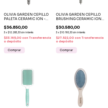
OLIVIA GARDEN CEPILLO
OLIVIA GARDEN CEPILLO
PALETA CERAMIC ION -
BRUSHING CERAMIC ION
CEPILLO PROFESIONAL
C-I 25 – CEPILLO
$36.850,00
$30.580,00
ANTIFRIZZ Y DE BRILLO
PROFESIONAL DE
NATURAL
CERÁMICA Y IONES
3
x
$12.283,33
sin interés
3
x
$10.193,33
sin interés
$33.165,00
con
Transferencia
$27.522,00
con
Transferencia
o depósito
o depósito