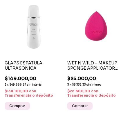
GLAPS ESPATULA
WET N WILD – MAKEUP
ULTRASONICA
SPONGE APPLICATOR
ESPONJA PARA
$149.000,00
$25.000,00
MAQUILLAJE
3
x
$49.666,67
sin interés
3
x
$8.333,33
sin interés
$134.100,00
con
$22.500,00
con
Transferencia o depósito
Transferencia o depósito