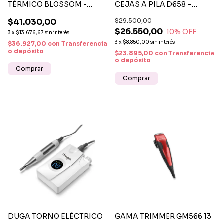
TÉRMICO BLOSSOM -
CEJAS A PILA D658 –
CEPILLO PROFESIONAL
PRECISIÓN Y SUAVIDAD
$41.030,00
$29.500,00
CERÁMICO ANTIFRIZZ Y
PARA TU ROSTRO
$26.550,00
DE SECADO RÁPIDO
10
% OFF
3
x
$13.676,67
sin interés
3
x
$8.850,00
sin interés
$36.927,00
con
Transferencia
o depósito
$23.895,00
con
Transferencia
o depósito
DUGA TORNO ELÉCTRICO
GAMA TRIMMER GM566 13