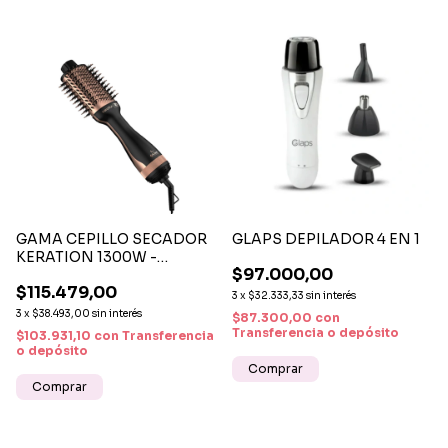
GAMA CEPILLO SECADOR
GLAPS DEPILADOR 4 EN 1
KERATION 1300W -
$97.000,00
TECNOLOGÍA
$115.479,00
PROTECTORA Y SECADO
3
x
$32.333,33
sin interés
PROFESIONAL
3
x
$38.493,00
sin interés
$87.300,00
con
Transferencia o depósito
$103.931,10
con
Transferencia
o depósito