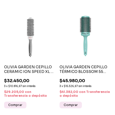
OLIVIA GARDEN CEPILLO
OLIVIA GARDEN CEPILLO
CERAMIC ION SPEED XL 35
TÉRMICO BLOSSOM 55
MM - CEPILLO TÉRMICO
MM - CEPILLO
$32.450,00
$45.980,00
PROFESIONAL DE SECADO
PROFESIONAL CERÁMICO
RÁPIDO Y BRILLO
ANTIFRIZZ Y DE VOLUMEN
3
x
$10.816,67
sin interés
3
x
$15.326,67
sin interés
NATURAL
$29.205,00
con
$41.382,00
con
Transferencia
Transferencia o depósito
o depósito