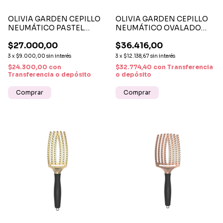
OLIVIA GARDEN CEPILLO
OLIVIA GARDEN CEPILLO
NEUMÁTICO PASTEL
NEUMÁTICO OVALADO
VERDE - CEPILLO
ECOHAIR – DISEÑO
$27.000,00
$36.416,00
PROFESIONAL ANTI FRIZZ
ERGONÓMICO Y
SUAVE Y ANTIESTÁTICO
SOSTENIBLE
3
x
$9.000,00
sin interés
3
x
$12.138,67
sin interés
$24.300,00
con
$32.774,40
con
Transferencia
Transferencia o depósito
o depósito