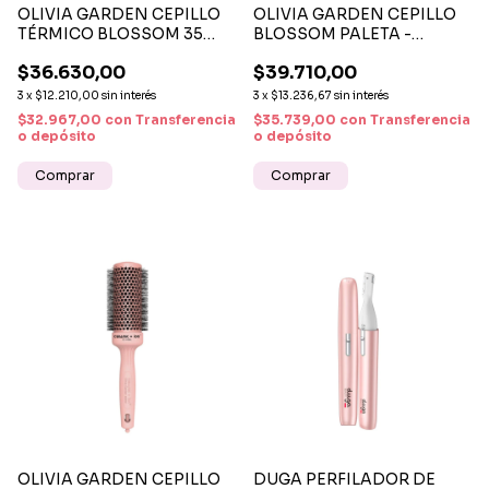
OLIVIA GARDEN CEPILLO
OLIVIA GARDEN CEPILLO
TÉRMICO BLOSSOM 35
BLOSSOM PALETA -
MM - CEPILLO
CEPILLO PROFESIONAL
$36.630,00
$39.710,00
PROFESIONAL CERÁMICO
ANTIFRIZZ Y
ANTI FRIZZ Y DE SECADO
DESENREDADO
3
x
$12.210,00
sin interés
3
x
$13.236,67
sin interés
RÁPIDO
$32.967,00
con
Transferencia
$35.739,00
con
Transferencia
o depósito
o depósito
OLIVIA GARDEN CEPILLO
DUGA PERFILADOR DE