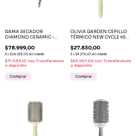
GAMA SECADOR
OLIVIA GARDEN CEPILLO
DIAMOND CERAMIC -
TÉRMICO NEW CYCLE 45
TECNOLOGÍA CERÁMICA
MM - CEPILLO
$78.999,00
$27.830,00
ANTIFRIZZ Y SECADO
PROFESIONAL ANTIFRIZZ
PROFESIONAL
Y DE SECADO RÁPIDO
3
x
$26.333,00
sin interés
3
x
$9.276,67
sin interés
$71.099,10
con
Transferencia
$25.047,00
con
Transferencia
o depósito
o depósito